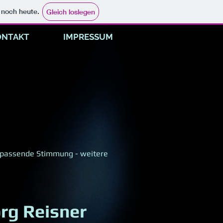
e noch heute.
Gleich loslegen
ONTAKT
IMPRESSUM
ie passende Stimmung - weitere
rg Reisner