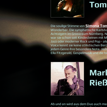
Tom
Simona Tom
Die soulige Stimme von
Wonderbar. Die symphatische Karlsbad
Achtzigern im Grossraum Nürnberg. Ne
war sie schon seit Kindesbeinen mit M
Jazz oder moderner Rock und Pop - als 
Voice kennt sie keine stilistischen Be
jedem Genre ihre besondere Note. Jedoc
Ella Fitzgerald, Gospelmusik und di
Mar
Rie
Ab und an wird aus dem Duo auch mal