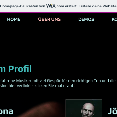
m Homepage-Baukasten von
.com
erstellt. Erstelle deine Websit
HOME
ÜBER UNS
DEMOS
K
m Profil
rfahrene Musiker mit viel Gespür für den richtigen Ton und d
ind hier verlinkt - klicken Sie mal drauf!
ona
Jö