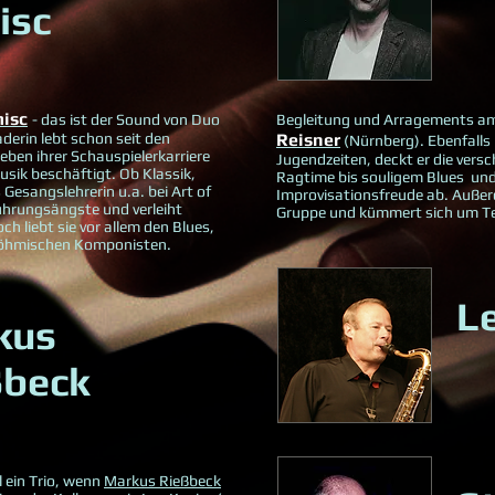
isc
isc
- das ist der Sound von Duo
Begleitung und Arragements a
erin lebt schon seit den
Reisner
(Nürnberg). Ebenfalls 
ben ihrer Schauspielerkarriere
Jugendzeiten, deckt er die vers
usik beschäftigt. Ob Klassik,
Ragtime bis souligem Blues und
Gesangslehrerin u.a. bei Art of
Improvisationsfreude ab. Auße
rührungsängste und verleiht
Gruppe und kümmert sich um Te
h liebt sie vor allem den Blues,
e böhmischen Komponisten.
L
kus
ßbeck
 ein Trio, wenn
Markus Rießbeck